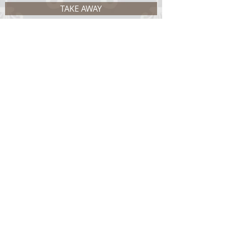
TAKE AWAY
CARTÃO FIDELIDADE
PROMOÇÕES
AJUDE-NÓS A MELHORAR
EVENTOS
CONTATOS
CURIOSIDADE