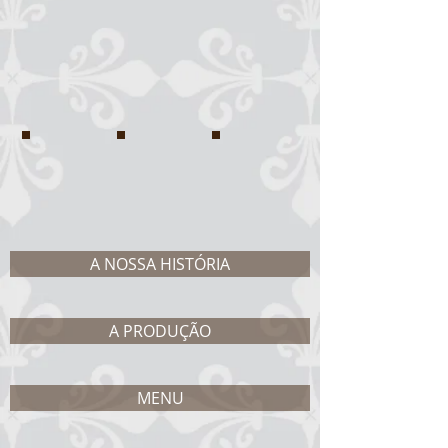
IMG_8287
IMG_8424
7afb08_7e7474116e594b409
A NOSSA HISTÓRIA
A PRODUÇÃO
MENU