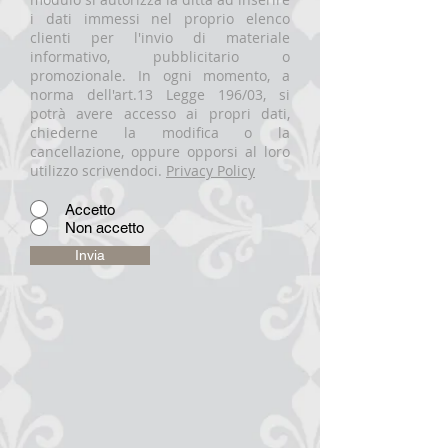
i dati immessi nel proprio elenco
clienti per l'invio di materiale
informativo, pubblicitario o
promozionale. In ogni momento, a
norma dell'art.13 Legge 196/03, si
potrà avere accesso ai propri dati,
chiederne la modifica o la
cancellazione, oppure opporsi al loro
utilizzo scrivendoci.
Privacy Policy
Accetto
Non accetto
Invia