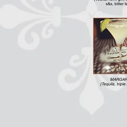
s&s, bitter 
MARGAR
(Tequila, triple