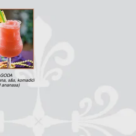
AGODA
na, s&s, komadići
d ananasa)