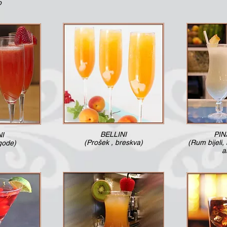
o
BELLINI
PIN
I
(Prošek , breskva)
(Rum bijeli,
gode)
a