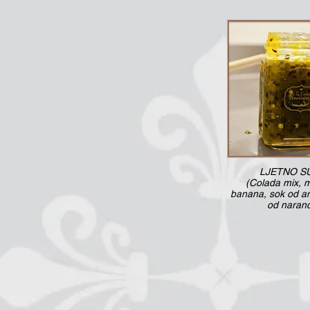
LJETNO S
(Colada mix, 
banana, sok od a
od naran