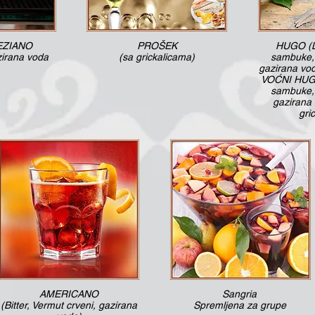
EZIANO
PROŠEK
HUGO (L
zirana voda
(sa grickalicama)
sambuke, 
gazirana vod
VOĆNI HUGO
sambuke, 
gazirana 
gri
AMERICANO
Sangria
(Bitter, Vermut crveni, gazirana
Spremljena za grupe