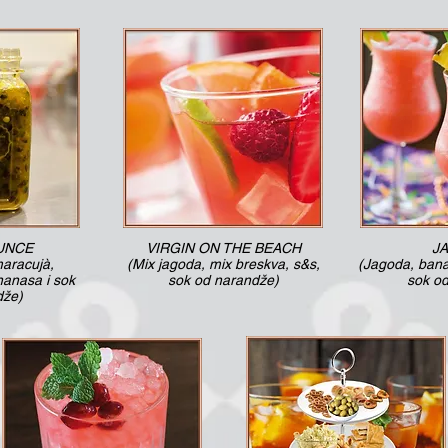
UNCE
VIRGIN ON THE BEACH
J
maracujà,
(Mix jagoda, mix breskva, s&s,
(Jagoda, bana
nanasa i sok
sok od narandže)
sok o
dže)