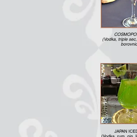
COSMOPOL
(Vodka, triple sec
borovni
JAPAN ICE
(Vodka, rum, gin, l