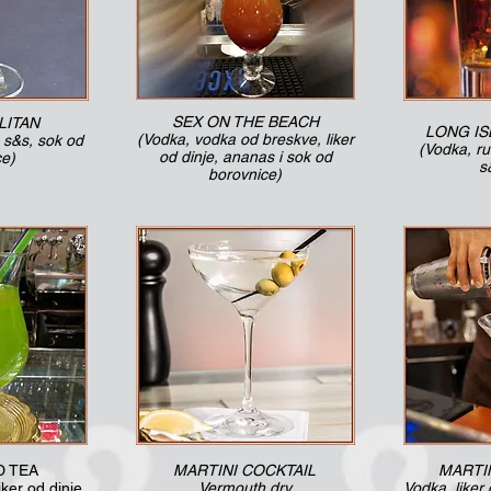
SEX ON THE BEACH
ITAN
LONG IS
(Vodka, vodka od breskve, liker
, s&s, sok od
(Vodka, rum
od dinje, ananas i sok od
ce)
s
borovnice)
D TEA
MARTINI COCKTAIL
MARTI
iker od dinje,
Vermouth dry
Vodka, liker 