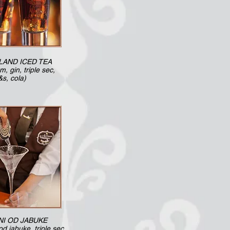
LAND ICED TEA
, gin, triple sec,
&s, cola)
NI OD JABUKE
od jabuke, triple sec