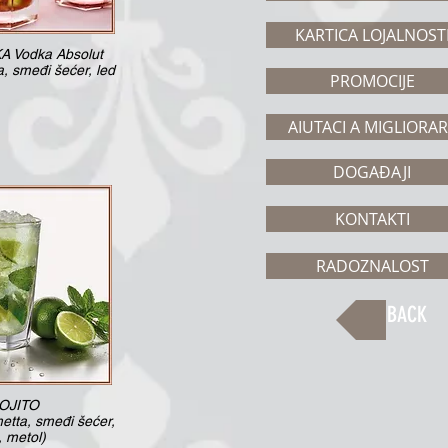
KARTICA LOJALNOST
 Vodka Absolut
a, smeđi šećer, led
PROMOCIJE
AIUTACI A MIGLIORA
DOGAĐAJI
KONTAKTI
RADOZNALOST
BACK
OJITO
metta, smeđi šećer,
, metol)