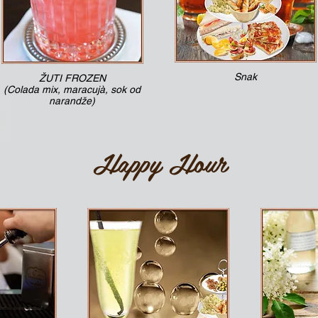
Snak
ŽUTI FROZEN
(Colada mix, maracujà, sok od
narandže)
Happy Hour