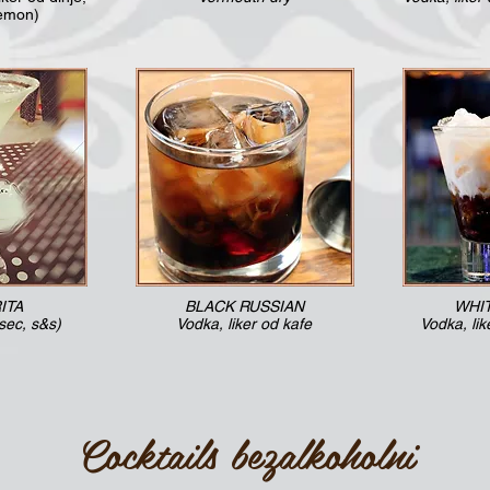
lemon)
ITA
BLACK RUSSIAN
WHI
 sec, s&s)
Vodka, liker od kafe
Vodka, lik
Cocktails bezalkoholni