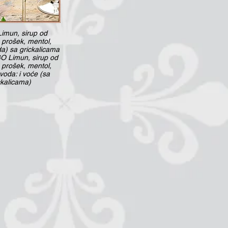
imun, sirup od
prošek, mentol,
a) sa grickalicama
 Limun, sirup od
prošek, mentol,
voda: i voće (sa
ckalicama)