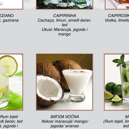
EZIANO
CAIPIRINHA
CAIPIROSKA
 gazirana
Cachaça, limun, smeđi šećer,
Vodka, limett
led
Ukusi: Maracujà, jagoda i
mango
um bijeli
BATIDA VOĆNA
M
đi šećer, led
Kokos/ maracujà/ mango/
(Rum bijeli, li
, jagoda i
jagoda/ ananas
led