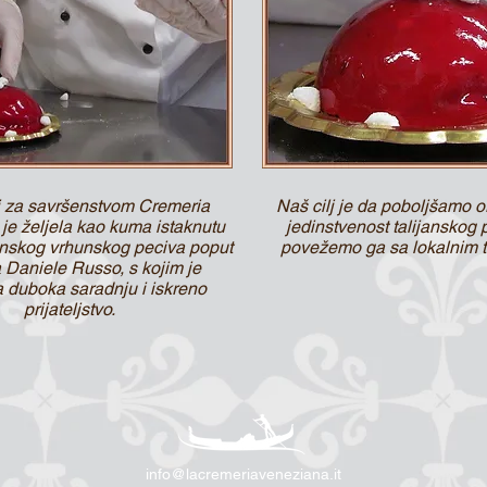
i za savršenstvom Cremeria
Naš cilj je da poboljšamo or
je željela kao kuma istaknutu
jedinstvenost talijanskog 
janskog vrhunskog peciva poput
povežemo ga sa lokalnim t
 Daniele Russo, s kojim je
a duboka saradnju i iskreno
prijateljstvo.
info@lacremeriaveneziana.it