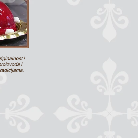
iginalnost i
proizvoda i
radicijama.