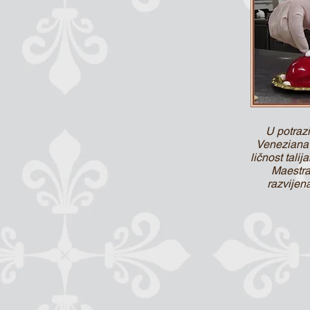
U potraz
Veneziana 
ličnost tali
Maestra
razvijen